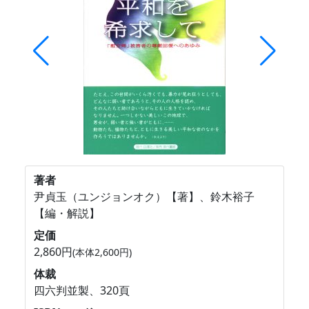
著者
尹貞玉（ユンジョンオク）【著】、鈴木裕子
【編・解説】
定価
2,860円
(本体2,600円)
体裁
四六判並製、320頁