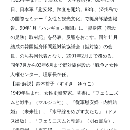
1925年生まれ。元梨花女子大学校教授。80年に訪
日、日本軍「慰安婦」踏査を開始。88年、済州島で
の国際セミナー「女性と観光文化」で挺身隊踏査報
告。90年1月『ハンギョレ新聞』に「挺身隊（怨念
の足跡）取材記」を発表、反響をおこす。同年11月
結成の韓国挺身隊問題対策協議会（挺対協）の会
長、のち共同代表となり、2001年2月まで務める。
同年7月から03年6月まで挺対協併設の「戦争と女性
人権センター」理事長在任。
【編･解説】鈴木裕子（すずき ゆうこ）
1949年生まれ。女性史研究家。著書に『フェミニズ
ムと戦争』（マルジュ社）、『従軍慰安婦・内鮮結
婚』（未来社）、『水平線をめざす女たち』（ドメ
ス出版）、『フェミニズムと朝鮮』（明石書店）、