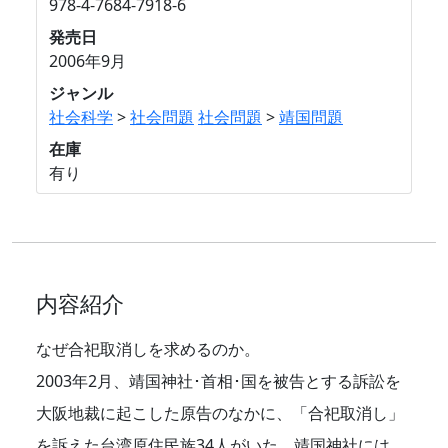
978-4-7684-7918-6
発売日
2006年9月
ジャンル
社会科学
>
社会問題
社会問題
>
靖国問題
在庫
有り
内容紹介
なぜ合祀取消しを求めるのか。
2003年2月、靖国神社･首相･国を被告とする訴訟を
大阪地裁に起こした原告のなかに、「合祀取消し」
を訴えた台湾原住民族34人がいた。靖国神社には、