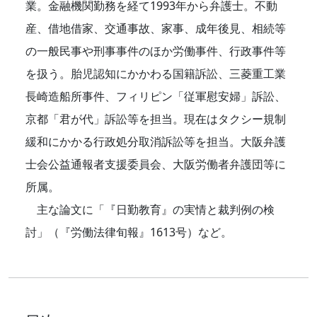
業。金融機関勤務を経て1993年から弁護士。不動
産、借地借家、交通事故、家事、成年後見、相続等
の一般民事や刑事事件のほか労働事件、行政事件等
を扱う。胎児認知にかかわる国籍訴訟、三菱重工業
長崎造船所事件、フィリピン「従軍慰安婦」訴訟、
京都「君が代」訴訟等を担当。現在はタクシー規制
緩和にかかる行政処分取消訴訟等を担当。大阪弁護
士会公益通報者支援委員会、大阪労働者弁護団等に
所属。
主な論文に「『日勤教育』の実情と裁判例の検
討」（『労働法律旬報』1613号）など。