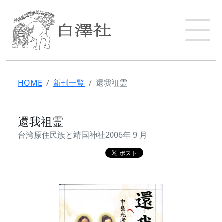
HOME
新刊一覧
還我祖霊
還我祖霊
台湾原住民族と靖国神社2006年 9 月