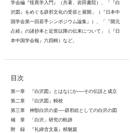
学会編『怪異学入門』（共著、岩田書院）、「『白
沢図』をめぐる辟邪文化の受容と展開」（『日本中
国学会第一回若手シンポジウム論集』）、「『開元
占経』の諸抄本と近世以降の伝来について」（『日
本中国学会報』六四輯）など。
目次
第一章 『白沢図』とはなにか──その伝説と成立
第二章 『白沢図』輯校
第三章 神獣白沢の姿──辟邪絵としての白沢の図
補 章 「白沢」研究の軌跡
附 録 『礼緯含文嘉』精魅篇