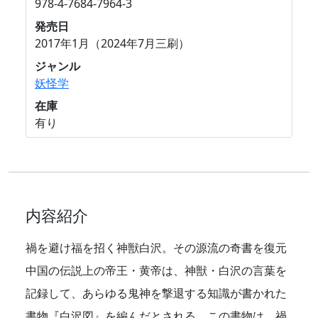
978-4-7684-7964-3
発売日
2017年1月（2024年7月三刷）
ジャンル
妖怪学
在庫
有り
内容紹介
禍を避け福を招く神獣白沢。その源流の奇書を復元
中国の伝説上の帝王・黄帝は、神獣・白沢の言葉を
記録して、あらゆる鬼神を撃退する知識が書かれた
書物『白沢図』を編んだとされる。この書物は、禍