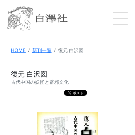
HOME
新刊一覧
復元 白沢図
復元 白沢図
古代中国の妖怪と辟邪文化