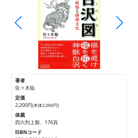
著者
佐々木聡
定価
2,200円
(本体2,000円)
体裁
四六判上製、176頁
ISBNコード