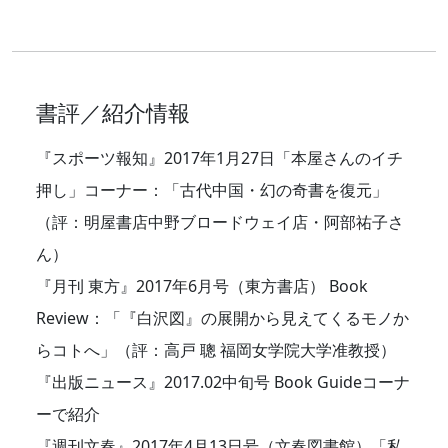
書評／紹介情報
『スポーツ報知』2017年1月27日「本屋さんのイチ
押し」コーナー：「古代中国・幻の奇書を復元」
（評：明屋書店中野ブロードウェイ店・阿部祐子さ
ん）
『月刊 東方』2017年6月号（東方書店） Book
Review：「『白沢図』の展開から見えてくるモノか
らコトへ」（評：高戸 聰 福岡女学院大学准教授）
『出版ニュース』2017.02中旬号 Book Guideコーナ
ーで紹介
『週刊文春』2017年4月13日号（文春図書館）「私