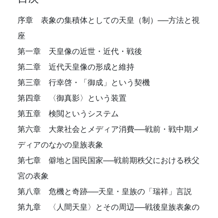
序章 表象の集積体としての天皇（制）──方法と視
座
第一章 天皇像の近世・近代・戦後
第二章 近代天皇像の形成と維持
第三章 行幸啓・「御成」という契機
第四章 〈御真影〉という装置
第五章 検閲というシステム
第六章 大衆社会とメディア消費──戦前・戦中期メ
ディアのなかの皇族表象
第七章 僻地と国民国家──戦前期秩父における秩父
宮の表象
第八章 危機と奇跡──天皇・皇族の「瑞祥」言説
第九章 〈人間天皇〉とその周辺──戦後皇族表象の