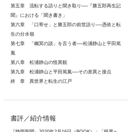
第五章 流転する語りと聞き取り──『勝五郎再生記
聞』における「聞き書き」
第六章 「口寄せ」と勝五郎の前世語り──憑依と転
生の分水嶺
第七章 「幽冥の談」を言う者──松浦静山と平田篤
胤
第八章 松浦静山の怪異観
第九章 松浦静山と平田篤胤──その差異と接点
終 章 異世界と転生の江戸
書評／紹介情報
『静岡新聞』2020年2月16日（BOOK）：「怪異へ