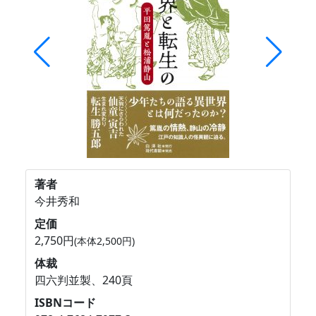
著者
今井秀和
定価
2,750円
(本体2,500円)
体裁
四六判並製、240頁
ISBNコード