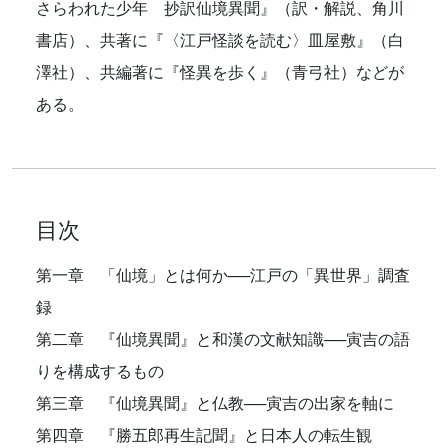
さらわれた少年 抄訳仙境異聞』（訳・解説、角川
書店）、共著に『〈江戸怪談を読む〉皿屋敷』（白
澤社）、共編著に『怪異を歩く』（青弓社）などが
ある。
目次
第一章 「仙境」とは何か──江戸の「異世界」調査
録
第二章 『仙境異聞』と和漢の文献知識──寅吉の語
りを構成するもの
第三章 『仙境異聞』と仏教──寅吉の出家を軸に
第四章 『勝五郎再生記聞』と日本人の転生観