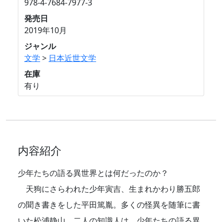
978-4-7684-7977-3
発売日
2019年10月
ジャンル
文学
>
日本近世文学
在庫
有り
内容紹介
少年たちの語る異世界とは何だったのか？
天狗にさらわれた少年寅吉、生まれかわり勝五郎
の聞き書きをした平田篤胤。多くの怪異を随筆に書
いた松浦静山。二人の知識人は、少年たちの語る異