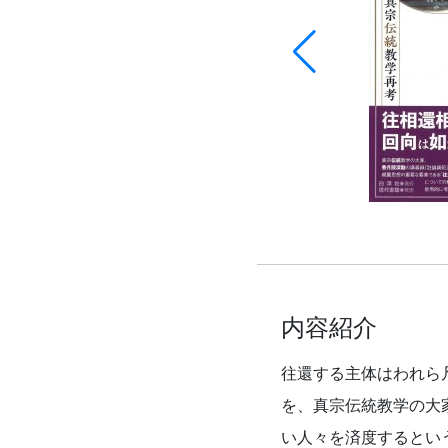
内容紹介
往還する主体はわれら
を、真宗伝統教学の大
い人々を済度するとい