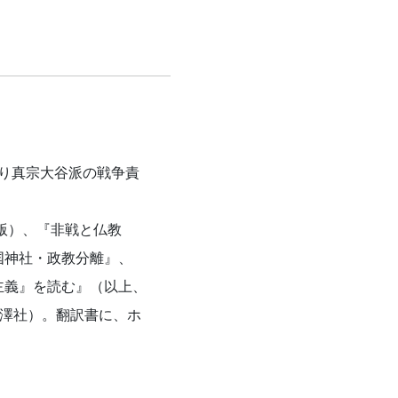
たり真宗大谷派の戦争責
版）、『非戦と仏教
国神社・政教分離』、
主義』を読む』（以上、
白澤社）。翻訳書に、ホ