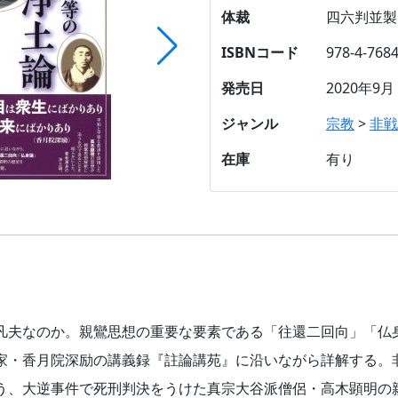
体裁
四六判並製
ISBNコード
978-4-7684
発売日
2020年9月
ジャンル
宗教
>
非戦
在庫
有り
凡夫なのか。親鸞思想の重要な要素である「往還二回向」「仏
家・香月院深励の講義録『註論講苑』に沿いながら詳解する。
う、大逆事件で死刑判決をうけた真宗大谷派僧侶・高木顕明の