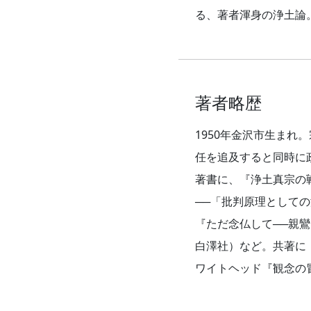
る、著者渾身の浄土論
著者略歴
1950年金沢市生ま
任を追及すると同時に
著書に、『浄土真宗の
──「批判原理として
『ただ念仏して──親
白澤社）など。共著に
ワイトヘッド『観念の