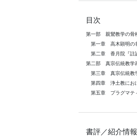
目次
第一部 親鸞教学の骨
第一章 高木顕明の
第二章 香月院『註
第二部 真宗伝統教学
第三章 真宗伝統教学
第四章 浄土教におけ
第五章 プラグマティ
書評／紹介情