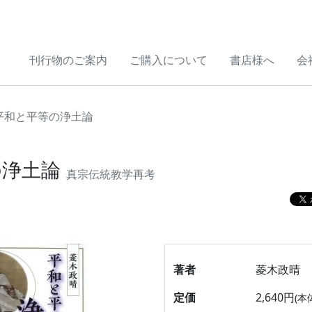
刊行物のご案内
ご購入について
書店様へ
会
平和と平等の浄土論
の浄土論
真宗伝統教学再考
著者
菱木政晴
定価
2,640円
(本