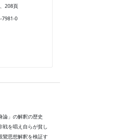
、208頁
-7981-0
身論」の解釈の歴史
非戦を唱え自らが貧し
親鸞思想解釈を検証す