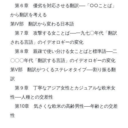
第６章 優劣を対応させる翻訳──「○○ことば」
から翻訳を考える
第Ⅳ部 翻訳から変わる日本語
第７章 攻撃する女ことば──一九七〇年代「翻訳
される言語」のイデオロギーの変化
第８章 親疎で使い分ける女ことばと標準語──二
〇〇〇年代「翻訳する言語」のイデオロギーの変化
第Ⅴ部 翻訳がつくるステレオタイプ──割り振る翻
訳
第９章 丁寧なアジア女性とカジュアルな欧米女
性──人種との交差性
第10章 気さくな欧米の高齢男性──年齢との交差
性