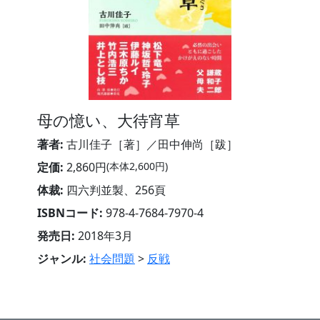
母の憶い、大待宵草
著者:
古川佳子［著］／田中伸尚［跋］
定価:
2,860円
(本体2,600円)
体裁:
四六判並製、256頁
ISBNコード:
978-4-7684-7970-4
発売日:
2018年3月
ジャンル:
社会問題
>
反戦