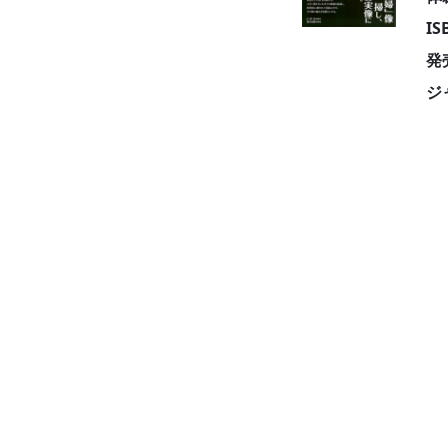
I
発
ジ