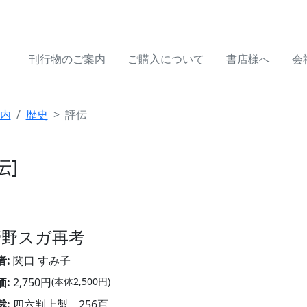
刊行物のご案内
ご購入について
書店様へ
会
内
歴史
評伝
伝]
管野スガ再考
者:
関口 すみ子
価:
2,750円
(本体2,500円)
裁:
四六判上製、256頁