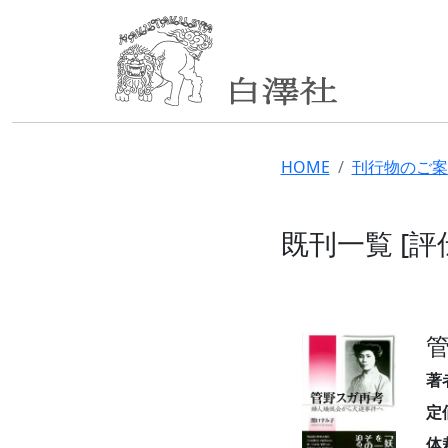
HOME
刊行物のご案
既刊一覧 [評
著
定
体