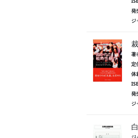
I
発
ジ
著
定
体
I
発
ジ
白
ジ