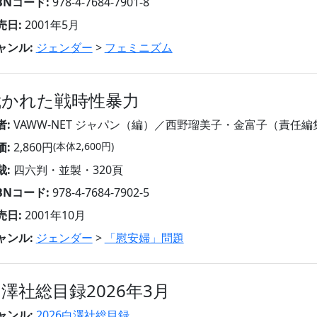
SBNコード:
978-4-7684-7901-8
売日:
2001年5月
ャンル:
ジェンダー
>
フェミニズム
裁かれた戦時性暴力
者:
VAWW‐NET ジャパン（編）／西野瑠美子・金富子（責任編
価:
2,860円
(本体2,600円)
裁:
四六判・並製・320頁
SBNコード:
978-4-7684-7902-5
売日:
2001年10月
ャンル:
ジェンダー
>
「慰安婦」問題
澤社総目録2026年3月
ャンル:
2026白澤社総目録