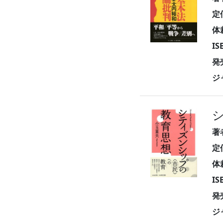
定
体
I
発
ジ
著
定
体
I
発
ジ