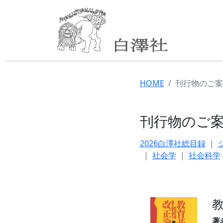
HOME
刊行物のご案
刊行物のご
2026白澤社総目録
社会学
社会科学
著