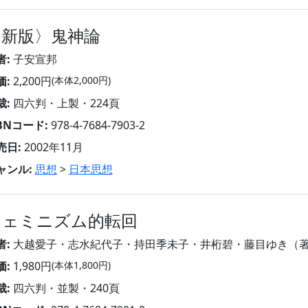
〈新版〉鬼神論
者:
子安宣邦
価:
2,200円
(本体2,000円)
裁:
四六判・上製・224頁
SBNコード:
978-4-7684-7903-2
売日:
2002年11月
ャンル:
思想
>
日本思想
フェミニズム的転回
者:
大越愛子・志水紀代子・持田季未子・井桁碧・藤目ゆき（
価:
1,980円
(本体1,800円)
裁:
四六判・並製・240頁