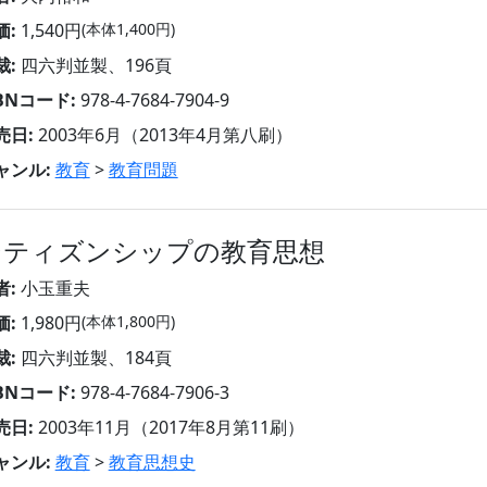
価:
1,540円
(本体1,400円)
裁:
四六判並製、196頁
SBNコード:
978-4-7684-7904-9
売日:
2003年6月（2013年4月第八刷）
ャンル:
教育
>
教育問題
シティズンシップの教育思想
者:
小玉重夫
価:
1,980円
(本体1,800円)
裁:
四六判並製、184頁
SBNコード:
978-4-7684-7906-3
売日:
2003年11月（2017年8月第11刷）
ャンル:
教育
>
教育思想史