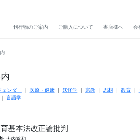
刊行物のご案内
ご購入について
書店様へ
会
内
案内
ジェンダー
医療・健康
妖怪学
宗教
思想
教育
言語学
教育基本法改正論批判
者:
大内裕和