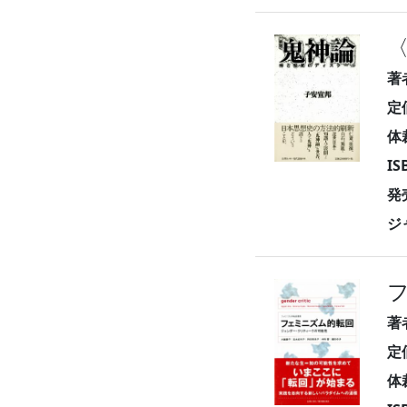
著
定
体
I
発
ジ
著
定
体