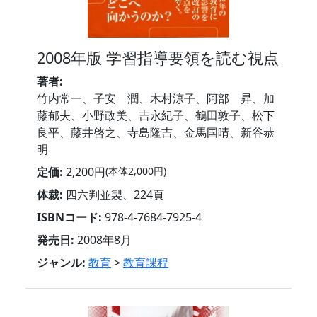
2008年版 学習指導要領を読む視点
著者:
竹内常一、子安 潤、木村涼子、阿部 昇、加
藤郁夫、小野政美、吉永紀子、鶴田敦子、松下
良平、藤井啓之、寺島隆吉、金馬国晴、新谷恭
明
定価:
2,200円
(本体2,000円)
体裁:
四六判並製、224頁
ISBNコード:
978-4-7684-7925-4
発売日:
2008年8月
ジャンル:
教育
>
教育課程