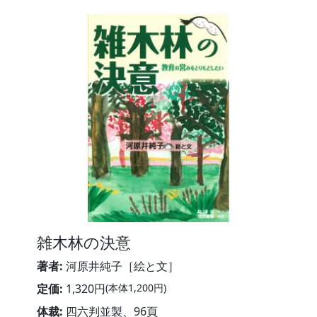
雑木林の決意
著者:
河原井純子［絵と文］
定価:
1,320円
(本体1,200円)
体裁:
四六判並製、96頁