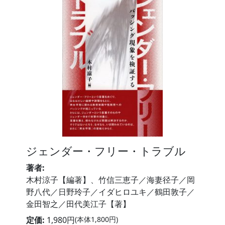
ジェンダー・フリー・トラブル
著者:
木村涼子【編著】、竹信三恵子／海妻径子／岡
野八代／日野玲子／イダヒロユキ／鶴田敦子／
金田智之／田代美江子【著】
定価:
1,980円
(本体1,800円)