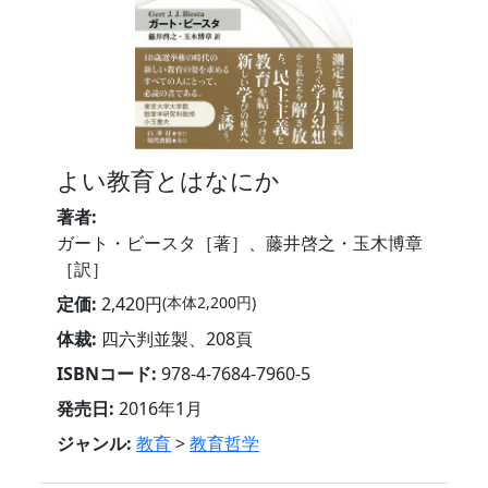
よい教育とはなにか
著者:
ガート・ビースタ［著］、藤井啓之・玉木博章
［訳］
定価:
2,420円
(本体2,200円)
体裁:
四六判並製、208頁
ISBNコード:
978-4-7684-7960-5
発売日:
2016年1月
ジャンル:
教育
>
教育哲学