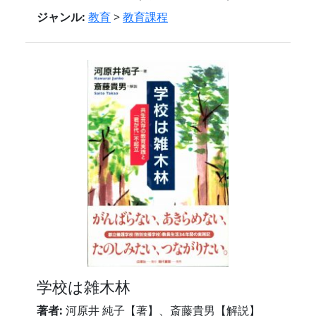
ジャンル:
教育
>
教育課程
学校は雑木林
著者:
河原井 純子【著】、斎藤貴男【解説】