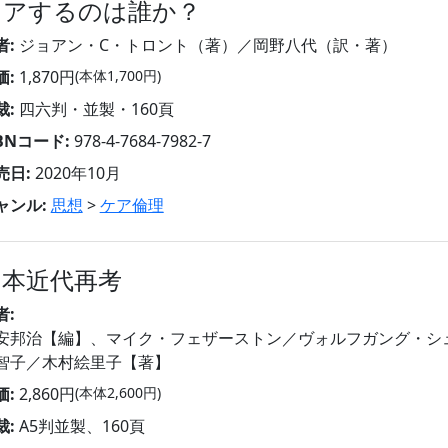
ケアするのは誰か？
者:
ジョアン・C・トロント（著）／岡野八代（訳・著）
価:
1,870円
(本体1,700円)
裁:
四六判・並製・160頁
SBNコード:
978-4-7684-7982-7
売日:
2020年10月
ャンル:
思想
>
ケア倫理
日本近代再考
者:
安邦治【編】、マイク・フェザーストン／ヴォルフガング・シ
智子／木村絵里子【著】
価:
2,860円
(本体2,600円)
裁:
A5判並製、160頁