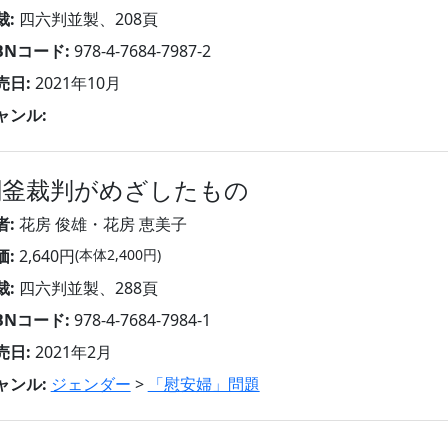
裁:
四六判並製、208頁
SBNコード:
978-4-7684-7987-2
売日:
2021年10月
ャンル:
関釜裁判がめざしたもの
者:
花房 俊雄・花房 恵美子
価:
2,640円
(本体2,400円)
裁:
四六判並製、288頁
SBNコード:
978-4-7684-7984-1
売日:
2021年2月
ャンル:
ジェンダー
>
「慰安婦」問題