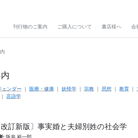
刊行物のご案内
ご購入について
書店様へ
会
内
案内
ジェンダー
医療・健康
妖怪学
宗教
思想
教育
言語学
〔改訂新版〕事実婚と夫婦別姓の社会学
者:
阪井 裕一郎