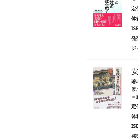
定
体
I
発
ジ
著
仮
＝
定
体
I
発