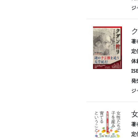
ジ
著
定
体
I
発
ジ
著
定