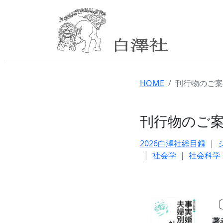
HOME
刊行物のご案
刊行物のご
2026白澤社総目録
社会学
社会科学
著