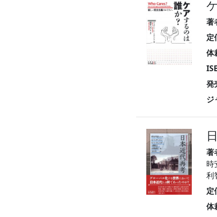
著
定
体
I
発
ジ
著
時
利
定
体