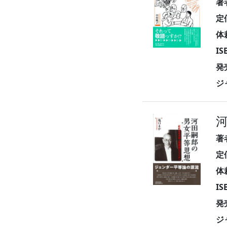
著
定
体
I
発
ジ
著
定
体
I
発
ジ