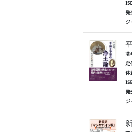
I
発
ジ
著
定
体
I
発
ジ