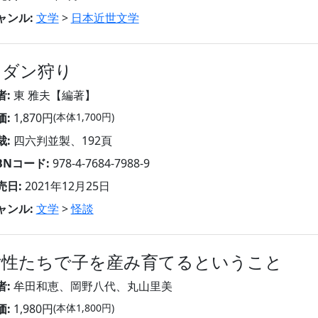
ャンル:
文学
>
日本近世文学
クダン狩り
者:
東 雅夫【編著】
価:
1,870円
(本体1,700円)
裁:
四六判並製、192頁
SBNコード:
978-4-7684-7988-9
売日:
2021年12月25日
ャンル:
文学
>
怪談
女性たちで子を産み育てるということ
者:
牟田和恵、岡野八代、丸山里美
価:
1,980円
(本体1,800円)