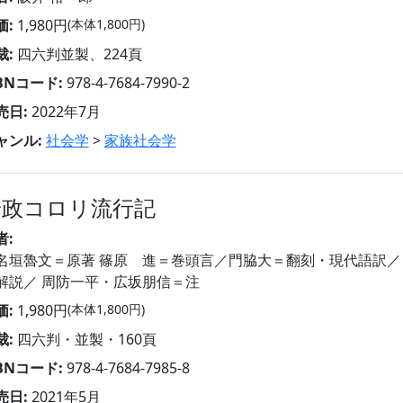
価:
1,980円
(本体1,800円)
裁:
四六判並製、224頁
SBNコード:
978-4-7684-7990-2
売日:
2022年7月
ャンル:
社会学
>
家族社会学
安政コロリ流行記
者:
名垣魯文＝原著 篠原 進＝巻頭言／門脇大＝翻刻・現代語訳／
解説／ 周防一平・広坂朋信＝注
価:
1,980円
(本体1,800円)
裁:
四六判・並製・160頁
SBNコード:
978-4-7684-7985-8
売日:
2021年5月