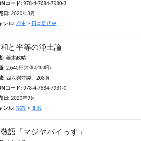
SBNコード:
978-4-7684-7980-3
売日:
2020年3月
ャンル:
歴史
>
日本近代史
平和と平等の浄土論
者:
菱木政晴
価:
2,640円
(本体2,400円)
裁:
四六判並製、208頁
SBNコード:
978-4-7684-7981-0
売日:
2020年9月
ャンル:
宗教
>
非戦
新敬語「マジヤバイっす」