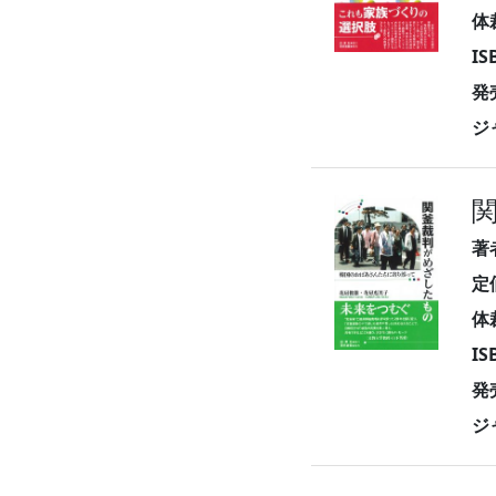
体
I
発
ジ
著
定
体
I
発
ジ