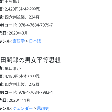
者:
中村桃子
価:
2,420円
(本体2,200円)
裁:
四六判並製、224頁
SBNコード:
978-4-7684-7979-7
売日:
2020年3月
ャンル:
言語学
>
日本語
河田嗣郎の男女平等思想
者:
亀口まか
価:
4,180円
(本体3,800円)
裁:
四六判上製、272頁
SBNコード:
978-4-7684-7983-4
売日:
2020年11月
ャンル:
ジェンダー
>
思想史